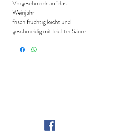
Vorgeschmack auf das
Weinjahr
frisch fruchtig leicht und
geschmeidig mit leichter Säure
WEINHANDEL ZANGL
Inhaber: Sommelier Gerfried Zangl
Karawankenweg 27
9241 Wernberg, Österreich
Telefon: +43 (664) 730 42 181
E-Mail:
gerfried.zangl@aon.at
ÖFFNUNGSZEITEN