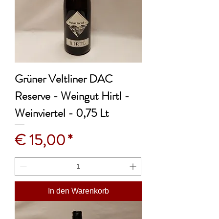
Grüner Veltliner DAC
Reserve - Weingut Hirtl -
Weinviertel - 0,75 Lt
Preis
€ 15,00
In den Warenkorb