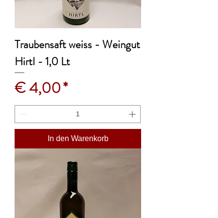
Traubensaft weiss - Weingut
Hirtl - 1,0 Lt
Preis
€ 4,00
In den Warenkorb