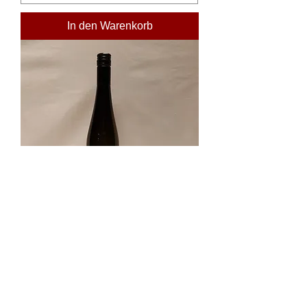
In den Warenkorb
Grüner Veltliner Classic -
Weingut Hirtl - Poysdorf,
Weinviertel - 0,75 Lt