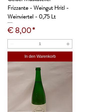
Frizzante - Weingut Hritl -
Weinviertel - 0,75 Lt
Preis
€ 8,00
In den Warenkorb