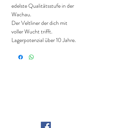
edelste Qualitätsstufe in der
Wachau.
Der Veltliner der dich mit
voller Wucht trifft.
Lagerpotenzial über 10 Jahre.
WEINHANDEL ZANGL
Inhaber: Sommelier Gerfried Zangl
Karawankenweg 27
9241 Wernberg, Österreich
Telefon: +43 (664) 730 42 181
E-Mail:
gerfried.zangl@aon.at