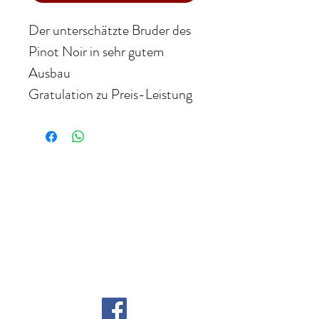
Der unterschätzte Bruder des
Pinot Noir in sehr gutem
Ausbau
Gratulation zu Preis-Leistung
WEINHANDEL ZANGL
Inhaber: Sommelier Gerfried Zangl
Karawankenweg 27
9241 Wernberg, Österreich
Telefon: +43 (664) 730 42 181
E-Mail:
gerfried.zangl@aon.at