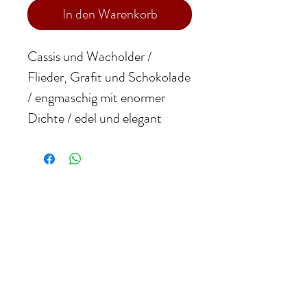
In den Warenkorb
Cassis und Wacholder /
Flieder, Grafit und Schokolade
/ engmaschig mit enormer
Dichte / edel und elegant
WEINHANDEL ZANGL
Inhaber: Sommelier Gerfried Zangl
Karawankenweg 27
9241 Wernberg, Österreich
Telefon: +43 (664) 730 42 181
E-Mail:
gerfried.zangl@aon.at