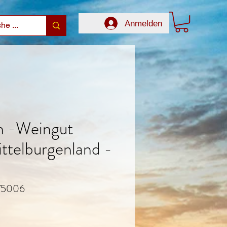
Anmelden
n -Weingut
ittelburgenland -
 75006
Preis