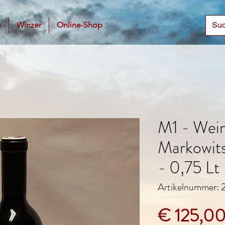
n
Winzer
Online-Shop
M1 - Wei
Markowit
- 0,75 Lt
Artikelnummer:
€ 125,0