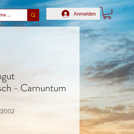
Anmelden
ngut
sch - Carnuntum
 22002
Preis
0