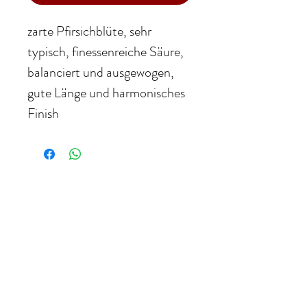
zarte Pfirsichblüte, sehr
typisch, finessenreiche Säure,
balanciert und ausgewogen,
gute Länge und harmonisches
Finish
WEINHANDEL ZANGL
Inhaber: Sommelier Gerfried Zangl
Karawankenweg 27
9241 Wernberg, Österreich
Telefon: +43 (664) 730 42 181
E-Mail:
gerfried.zangl@aon.at